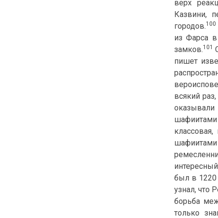
верх реак
Казвини, п
100
городов.
из Фарса в
101
замков.
С
пишет изв
распростра
вероиспов
всякий раз,
оказывали
шафиитами 
классовая
шафиитами
ремесленни
интересный
был в 1220
узнал, что
борьба меж
только зн