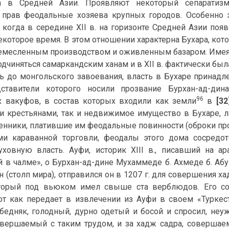
ва в Средней Азии. Проявляют некоторый сепаратиз
прав феодальные хозяева крупных городов. Особенно э
, когда в середине XII в. на горизонте Средней Азии по
екоторое время. В этом отношении характерна Бухара, кото
месленным производством и оживленным базаром. Имея н
одчиняться самаркандским ханам и в XII в. фактически был
оть до монгольского завоевания, власть в Бухаре принад
дставители которого носили прозвание Бурхан-ад-дин
96
 вакуфов, в состав которых входили как земли
в
[32
 крестьянами, так и недвижимое имущество в Бухаре, ла
енники, платившие им феодальные повинности (оброки пр
ми караванной торговли, феодалы этого дома сосредот
овную власть. Ауфи, историк XIII в., писавший на а
й в чалме», о Бурхан-ад-дине Мухаммеде б. Ахмеде б. Аб
н (столп мира), отправился он в 1207 г. для совершения 
оторый под вьюком имел свыше ста верблюдов. Его со
от как передает в извлечении из Ауфи в своем «Туркеста
бедняк, голодный, дурно одетый и босой и спросил, неу
овершаемый с таким трудом, и за хадж садра, совершае