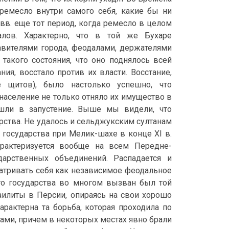
ремесло внутри самого себя, какие бы ни
 вв. еще тот период, когда ремесло в целом
алов. Характерно, что в той же Бухаре
вителями города, феодалами, держателями
такого состояния, что оно поднялось всей
ния, восстало против их власти. Восстание,
 щитов), было настолько успешно, что
население не только отняло их имущество в
шли в запустение. Выше мы видели, что
рства. Не удалось и сельджукским султанам
о государства при Мелик-шахе в конце XI в.
характеризуется вообще на всем Передне-
арственных объединений. Распадается и
матривать себя как независимое феодальное
го государства во многом вызван был той
илиты в Персии, опираясь на свои хорошо
рактерна та борьба, которая проходила по
ками, причем в некоторых местах явно брали