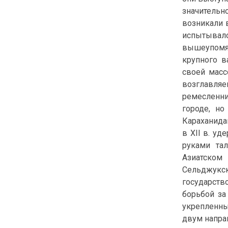
значительн
возникали в
испытывал
вышеупомян
крупного в
своей массо
возглавля
ремесленни
городе, н
Караханида
в XII в. у
руками тал
Азиатском
Сельджукск
государств
борьбой за
укрепленны
двум напра