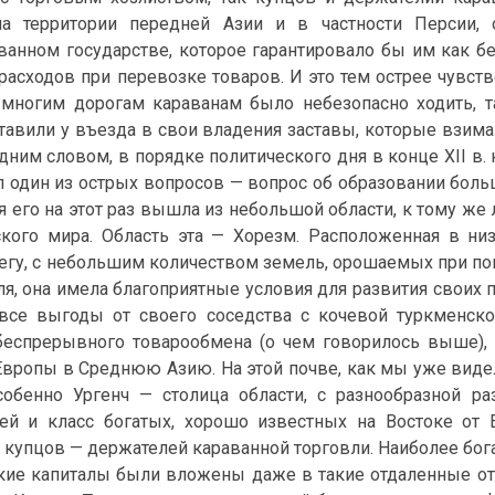
на территории передней Азии и в частности Персии
ванном государстве, которое гарантировало бы им как бе
расходов при перевозке товаров. И это тем острее чувст
многим дорогам караванам было небезопасно ходить, т
тавили у въезда в свои владения заставы, которые взима
Одним словом, в порядке политического дня в конце XII в
л один из острых вопросов — вопрос об образовании больш
я его на этот раз вышла из небольшой области, к тому же
кого мира. Область эта — Хорезм. Расположенная в ни
егу, с небольшим количеством земель, орошаемых при по
ля, она имела благоприятные условия для развития своих 
все выгоды от своего соседства с кочевой туркменск
беспрерывного товарообмена (о чем говорилось выше), 
Европы в Среднюю Азию. На этой почве, как мы уже виде
собенно Ургенч — столица области, с разнообразной 
ей и класс богатых, хорошо известных на Востоке от 
 купцов — держателей караванной торговли. Наиболее бог
кие капиталы были вложены даже в такие отдаленные от