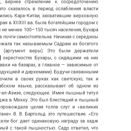
м, вернее стремление к сосредоточению
то сказалось в период ослабления власти
явились Кара-Китаи, захватившие верховную
рая в XIIXIII вв. была богатейшим городом с
е менее 100—150 тысяч населения, Бухара
а почти самостоятельна. Начиная с середины
лежала так называемым Садрам из богатого
а (аргумент веры). Это были держатели
]
окрестностях Бухары, с сидящими на них
вки на базарах, а главное — зависимые от
одукцией и дирхемами). Будучи связанными
очили в своих руках как светскую, так и
рабском языке, рассказывает об одном из
у-ал-Азизе, следующее. Имея пышный титул
хаджа в Мекку. Это был блестящий и пышный
провождала целая толпа слуг и «великих
не» В. В. Бартольд это путешествие. «Его
жели бог дает одинаковую награду за хадж
мый с такой пышностью. Садр ответил, что