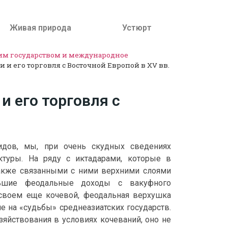
Живая природа
Устюрт
ким государством и международное
 и его торговля с Восточной Европой в XV вв.
 его торговля с
идов, мы, при очень скудных сведениях
ктуры. На ряду с иктадарами, которые в
акже связанными c ними верхними слоями
льшие феодальные доходы с вакуфного
 своем еще кочевой, феодальная верхушка
е на «судьбы» среднеазиатских государств.
яйствования в условиях кочеваний, оно не