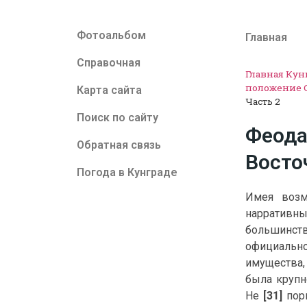
Фотоальбом
Главная
Справочная
Главная
Кун
положение С
Карта сайта
Часть 2
Поиск по сайту
Феода
Обратная связь
Восто
Погода в Кунграде
Имея возм
нарративн
большинств
официальн
имущества,
была крупн
Не
[31]
пор