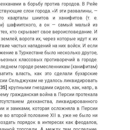
дехканами в борьбу против городов. В Рейе
дствующие слои города. «И эти развалины, —
то кварталы шиитов и ханифитов (т. е.
ием) шафиитского, а он — самый малый из
 тех, кто скрывает свое вероисповедание. И
землей, ворота их, через которые идут к их
вие частых нападений на них войск. И если
ение в Туркестане было несколько другое,
ьезных классовых противоречий в городе.
 последнем городе ремесленникам (ханифитам)
тить власть, как это сделали бухарские
рсии Сельджукам не удалось ликвидировать
[35]
крупными гнездами сидело, как, напр., в
очему гражданская война в Персии протекала
сутствием дехканства, ликвидированного
ми и замками, которая осложняла в Персии
е во второй половине XII в. уже не было ни
оздать порядок в интересах как феодалов,
ванной торговли. А между тем последние,