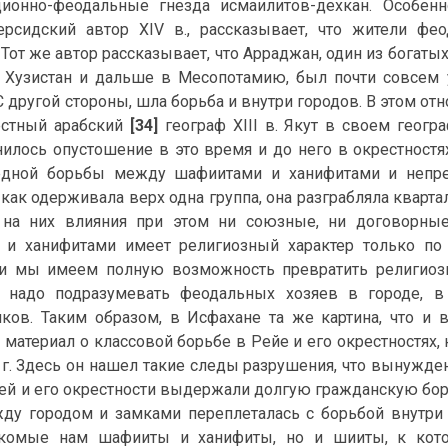
ционно-феодальные гнезда исмаилитов-дехкан. Особен
ерсидский автор XIV в., рассказывает, что жители ф
Тот же автор рассказывает, что Арраджан, один из богаты
 Хузистан и дальше в Месопотамию, был почти совсем у
 другой стороны, шла борьба и внутри городов. В этом от
естный арабский
[34]
географ XIII в. Якут в своем геог
нилось опустошение в это время и до него в окрестностях
едной борьбы между шафиитами и ханифитами и непр
 как одерживала верх одна группа, она разграбляла квартал
 на них влияния при этом ни союзные, ни договорные
и ханифитами имеет религиозный характер только по 
, и мы имеем полную возможность превратить религио
 надо подразумевать феодальных хозяев в городе, в
ков. Таким образом, в Исфахане та же картина, что и в 
 материал о классовой борьбе в Рейе и его окрестностях,
 г. Здесь он нашел такие следы разрушения, что вынужден
 Рей и его окрестности выдержали долгую гражданскую бор
ду городом и замками переплеталась с борьбой внутри 
акомые нам шафииты и ханифиты, но и шииты, к кот