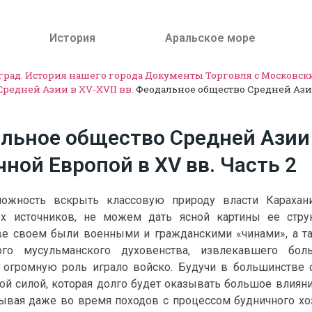
История
Аральское море
град. История нашего города
Документы
Торговля с Московс
редней Азии в XV-XVII вв.
Феодальное общество Средней Азии
льное общество Средней Азии и
чной Европой в XV вв. Часть 2
ожность вскрыть классовую природу власти Карахан
ых источников, не можем дать ясной картины ее стру
е своем были военными и гражданскими «чинами», а т
ого мусульманского духовенства, извлекавшего бо
 огромную роль играло войско. Будучи в большинстве
ой силой, которая долго будет оказывать большое влияни
ывая даже во время походов с процессом будничного хоз