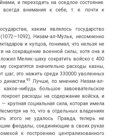
нами, и переходить на оседлое состояние.
 всегда внимания к себе, т. е. почти к
сударстве, каким являлось государство
(1072—1092), Низам-ал-Мульк, несомненно
тадаров и купцов, понимал, что нельзя не
и на сокращение военной силы, хотя она и
дложил Мелик-шаху сократить войско с 400
му сократятся значительно расходы казны,
от шаг, это нажить среди 330000 уволенных
95
 династии.
Лучше, по мнению Низам-ал-
 какое-нибудь большое завоевательское
 покроет расходы на содержание войска, и
. — крупная социальная сила, которая имела
есмотря на то, что в отдельных владениях
ть этого не удалось. Правда, теперь не
йшие феодалы, соединяющие в своих руках
помехой к построению централизованного