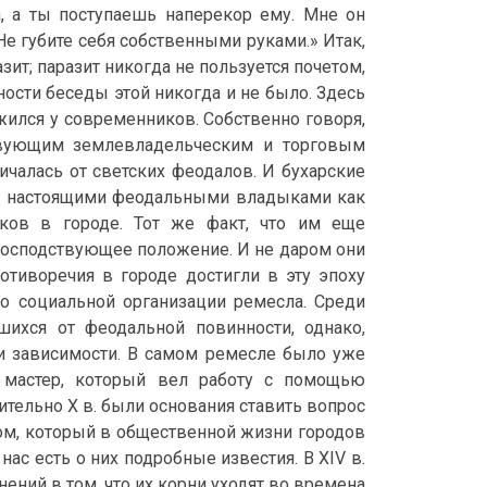
а, а ты поступаешь наперекор ему. Мне он
Не губите себя собственными руками.» Итак,
азит; паразит никогда не пользуется почетом,
ости беседы этой никогда и не было. Здесь
жился у современников. Собственно говоря,
дствующим землевладельческим и торговым
ичалась от светских феодалов. И бухарские
сь настоящими феодальными владыками как
иков в городе. Тот же факт, что им еще
осподствующее положение. И не даром они
отиворечия в городе достигли в эту эпоху
о социальной организации ремесла. Среди
ихся от феодальной повинности, однако,
ни зависимости. В самом ремесле было уже
я мастер, который вел работу с помощью
ительно X в. были основания ставить вопрос
м, который в общественной жизни городов
нас есть о них подробные известия. В XIV в.
ений в том, что их корни уходят во времена