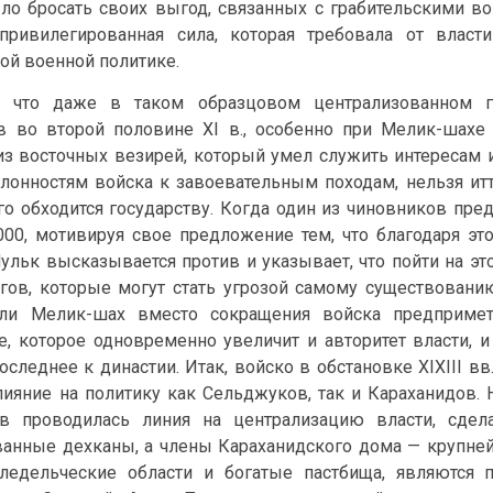
ло бросать своих выгод, связанных с грабительскими вой
ривилегированная сила, которая требовала от власти
ой военной политике.
о, что даже в таком образцовом централизованном го
 во второй половине XI в., особенно при Мелик-шахе 
з восточных везирей, который умел служить интересам ик
клонностям войска к завоевательным походам, нельзя итт
го обходится государству. Когда один из чиновников пре
000, мотивируя свое предложение тем, что благодаря это
ульк высказывается против и указывает, что пойти на эт
гов, которые могут стать угрозой самому существованию
сли Мелик-шах вместо сокращения войска предпримет
е, которое одновременно увеличит и авторитет власти, и
следнее к династии. Итак, войско в обстановке XIXIII вв
ияние на политику как Сельджуков, так и Караханидов. Н
в проводилась линия на централизацию власти, сдела
анные дехканы, а члены Караханидского дома — крупне
ледельческие области и богатые пастбища, являются 