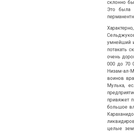
склонно бы
Это была п
перманентн
Характерн
Сельджуков
умнейший и
потакать с
очень доро
000 до 70 
Низам-ал-М
воинов вра
Мулька, е
предприяти
привяжет по
большое вл
Караханидо
ликвидиров
целые зем