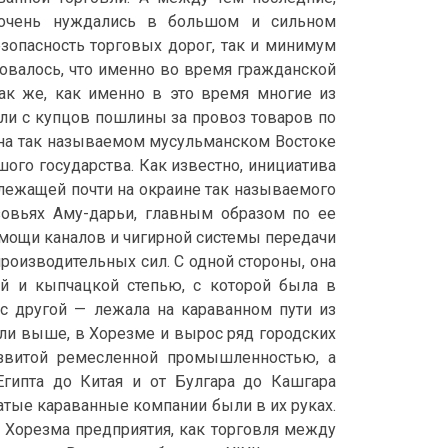
, очень нуждались в большом и сильном
зопасность торговых дорог, так и минимум
вовалось, что именно во время гражданской
ак же, как именно в это время многие из
ли с купцов пошлины за провоз товаров по
. на так называемом мусульманском Востоке
ого государства. Как известно, инициатива
 лежащей почти на окраине так называемого
зовьях Аму-дарьи, главным образом по ее
мощи каналов и чигирной системы передачи
производительных сил. С одной стороны, она
ой и кыпчацкой степью, с которой была в
с другой — лежала на караванном пути из
ли выше, в Хорезме и вырос ряд городских
развитой ремесленной промышленностью, а
Египта до Китая и от Булгара до Кашгара
атые караванные компании были в их руках.
 Хорезма предприятия, как торговля между