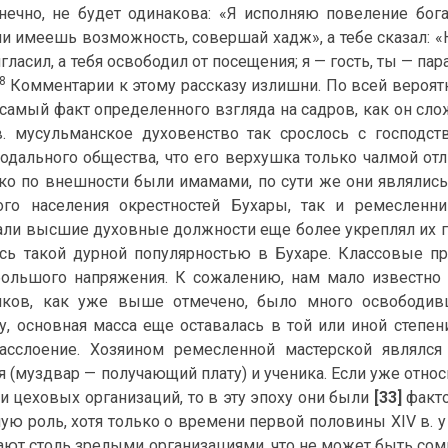
онечно, не будет одинакова: «Я исполняю повеление бог
ли имеешь возможность, совершай хадж», а тебе сказал: «
гласил, а тебя освободил от посещения; я — гость, ты — пар
8
Комментарии к этому рассказу излишни. По всей вероятн
 самый факт определенного взгляда на садров, как он сло
вв. мусульманское духовенство так срослось с госпо
одального общества, что его верхушка только чалмой отл
ко по внешности были имамами, по сути же они являли
ого населения окрестностей Бухары, так и ремесленн
ли высшие духовные должности еще более укреплял их г
сь такой дурной популярностью в Бухаре. Классовые пр
ольшого напряжения. К сожалению, нам мало известно 
иков, как уже выше отмечено, было много освободивш
, основная масса еще оставалась в той или иной степе
расслоение. Хозяином ремесленной мастерской являлс
 (муздвар — получающий плату) и ученика. Если уже относ
и цеховых организаций, то в эту эпоху они были
[33]
факто
ую роль, хотя только о времени первой половины XIV в. у 
ают столь зрелыми организациями, что не может быть сомн