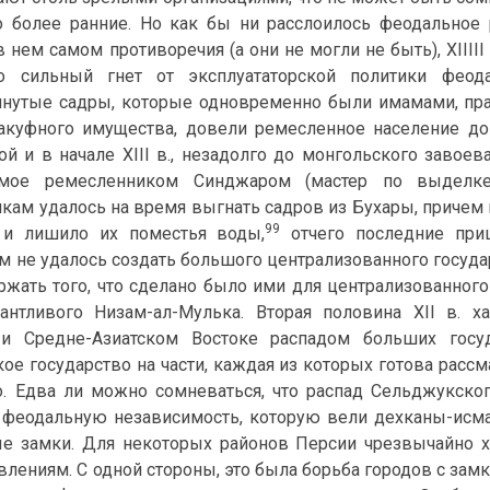
о более ранние. Но как бы ни расслоилось феодальное 
 нем самом противоречия (а они не могли не быть), XIIIII
о сильный гнет от эксплуататорской политики феод
утые садры, которые одновременно были имамами, пра
акуфного имущества, довели ремесленное население до 
й и в начале XIII в., незадолго до монгольского завоева
емое ремесленником Синджаром (мастер по выделке
кам удалось на время выгнать садров из Бухары, причем 
99
о и лишило их поместья воды,
отчего последние при
м не удалось создать большого централизованного госуда
держать того, что сделано было ими для централизованног
антливого Низам-ал-Мулька. Вторая половина XII в. 
 и Средне-Азиатском Востоке распадом больших госуд
ое государство на части, каждая из которых готова расс
о. Едва ли можно сомневаться, что распад Сельджукско
 феодальную независимость, которую вели дехканы-исма
е замки. Для некоторых районов Персии чрезвычайно ха
влениям. С одной стороны, это была борьба городов с зам