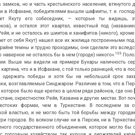
 замков, но и часть крестьянского населения, втянутого 
к и в Исфахане, победителями вышли шафииты, т. е. госпо
ает Якуту его собеседник, — которые ты видишь, э
ков), и остался этот квартал, известный под (назван
ейя; и не осталось из шиитов и ханифитов (никого), кроме
ает от себя Якут) нашел все их жилища построенными под 
райне темны и трудно проходимы; они сделали это вследст
103
то наверное не осталось бы в нем (городе) никого».
Полож
ии. Выше мы видели на примере Бухары наличность сер
 картина, что и в Исфахане, с той только разницей, что в
 одержать победы и хотя бы на небольшой срок захва
ки, возглавляемые Синджаром. Различие в том, что в Пе
, которое было еще крепко в целом ряде районов, где оно
стане, окрестностях Рейя, Казвина и других местах. Вот п
стоких формах, чем в Туркестане. В последнем за от
кой властью, и не могло быть той борьбы между города
ри городов. Во всяком случае ни в Персии, ни в Туркестан
пного государственного объединения, которое могло бы с
с торговым хозяйством, так купцов и держателий кара