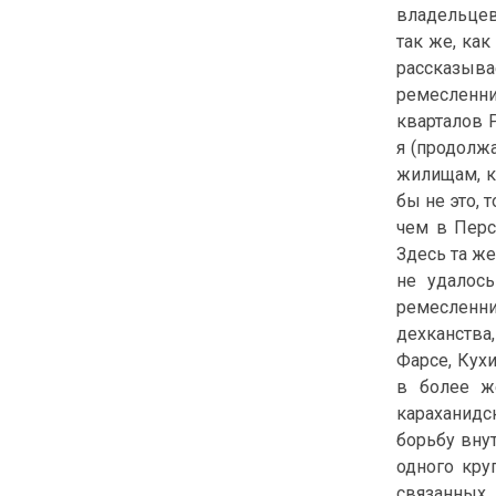
владельцев
так же, ка
рассказыв
ремесленни
кварталов Р
я (продолж
жилищам, к
бы не это, 
чем в Перс
Здесь та же
не удалось
ремесленни
дехканства
Фарсе, Кухи
в более же
караханидс
борьбу внут
одного кру
связанных 