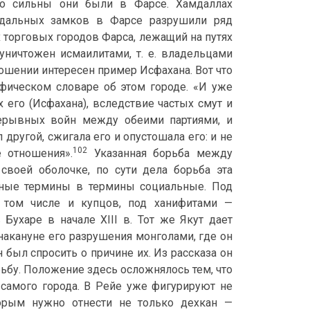
но сильны они были в Фарсе. Хамдаллах
еодальных замков в Фарсе разрушили ряд
х торговых городов Фарса, лежащий на путях
ничтожен исмаилитами, т. е. владельцами
ношении интересен пример Исфахана. Вот что
рафическом словаре об этом городе. «И уже
 его (Исфахана), вследствие частых смут и
ерывных войн между обеими партиями, и
 другой, сжигала его и опустошала его: и не
102
 отношения».
Указанная борьба между
своей оболочке, по сути дела борьба эта
зные термины в термины социальные. Под
 том числе и купцов, под ханифитами —
Бухаре в начале XIII в. Тот же Якут дает
 накануне его разрушения монголами, где он
 был спросить о причине их. Из рассказа он
ьбу. Положение здесь осложнялось тем, что
самого города. В Рейе уже фигурируют не
орым нужно отнести не только дехкан —