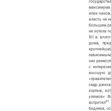
государст
максимума 
илек-ханов
власть на н
большим ре
не хотела п
XII в. впл
дома, пре
крупнейших
зависимыми
них ремесл
с интереса
высшую дух
«правителе
садр джеха
кортеж, к
улемов». В
97
встретил
бедняка, с