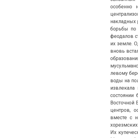
особенно 
централизо
накладных 
борьбы по 
феодалов с
их земле. 
вновь вста
образовани
мусульманс
левому бер
воды на по
извлекала 
состоянии 
Восточной 
центров, о
вместе с н
хорезмских
Их купечес