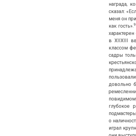
награда, к
сказал: «Ес
меня он при
9
как гость».
характерен
в XIIXIII 
классом фе
садры толь
крестьянск
принадлежа
пользовали
довольно б
ремесленн
повидимому
глубокое 
подмастерья
о наличност
играл крупн
они выступ