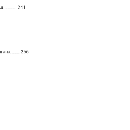
ва………….. 241
кагана………. 256