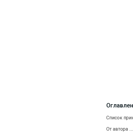
Оглавле
Список при
От автора 