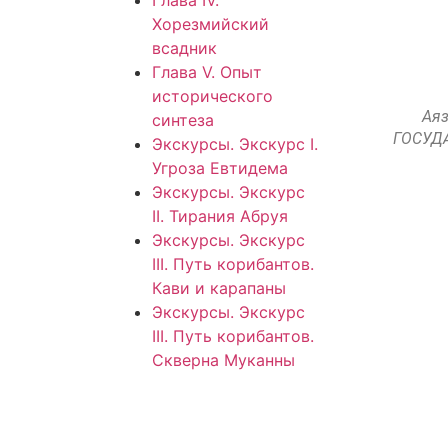
Глава IV.
Хорезмийский
всадник
Глава V. Опыт
исторического
Ая
синтеза
ГОСУД
Экскурсы. Экскурс I.
Угроза Евтидема
Экскурсы. Экскурс
II. Тирания Абруя
Экскурсы. Экскурс
III. Путь корибантов.
Кави и карапаны
Экскурсы. Экскурс
III. Путь корибантов.
Скверна Муканны