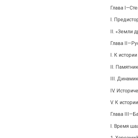
Глава I—Сте
I. Предисто
II. «Земли 
Глава II—Ру
I. К истори
II. Памятни
III. Динами
IV. Истори
V. К истор
Глава III—
I. Время ш
1. Хорезмий