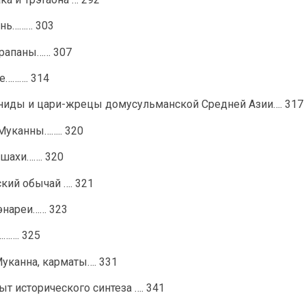
онь……… 303
арапаны…… 307
е………. 314
аяниды и цари-жрецы домусульманской Средней Азии…. 317
 Муканны…….. 320
ршахи……. 320
ский обычай …. 321
 энареи…… 323
………. 325
Муканна, карматы…. 331
т исторического синтеза …. 341