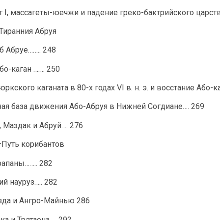
т I, массагеты-юечжи и падение греко-бактрийского царст
—Тиранния Абруя
об Абруе…….. 248
Або-каган ……. 250
тюркского каганата в 80-х годах VI в. н. э. и восстание Або-
ьная база движения Або-Абруя в Нижней Согдиане…. 269
 Маздак и Абруй…. 276
I—Путь корибантов
арапаны…….. 282
ий науруз….. 282
азда и Ангро-Майнью 286
ка и Трэтаона … 292