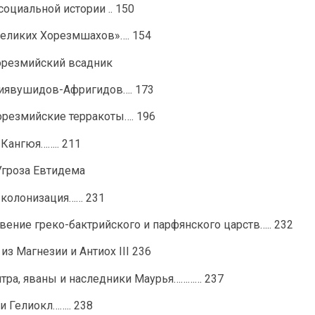
социальной истории .. 150
«Великих Хорезмшахов»…. 154
орезмийский всадник
Сиявушидов-Афригидов…. 173
хорезмийские терракоты…. 196
а Кангюя…….. 211
Угроза Евтидема
я колонизация…… 231
овение греко-бактрийского и парфянского царств….. 232
 из Магнезии и Антиох III 236
итра, яваны и наследники Маурья………… 237
 и Гелиокл…….. 238