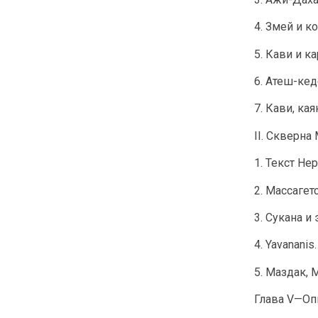
4. Змей и к
5. Кави и к
6. Атеш-кед
7. Кави, к
II. Скверна
1. Текст Не
2. Массагет
3. Сукана и
4. Yavananis
5. Маздак, 
Глава V—Опы