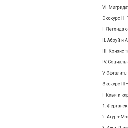
VI. Мигрида
Экскурс II
I. Легенда 
II. Абруй и 
III. Кризис 
IV. Социал
V Эфталиты,
Экскурс II
I. Кави и к
1. Ферганск
2. Агура-М
3. Ажи-Даха