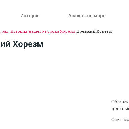
История
Аральское море
град. История нашего города
Хорезм
Древний Хорезм
ий Хорезм
Обложк
цветные
Опыт ис