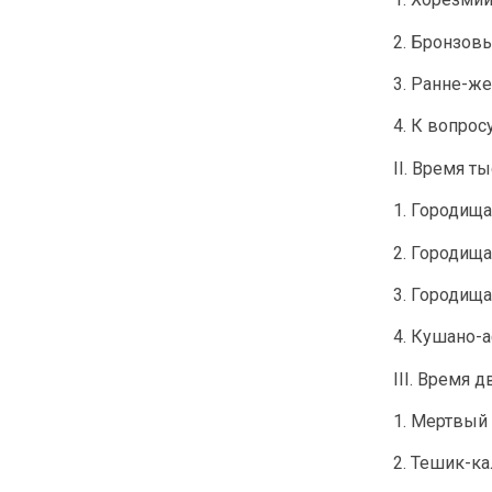
2. Бронзовы
3. Ранне-же
4. К вопро
II. Время т
1. Городища
2. Городищ
3. Городищ
4. Кушано-
III. Время 
1. Мертвый 
2. Тешик-ка