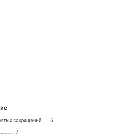
ние
нятых сокращений…….. 6
……………… 7