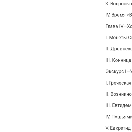
3. Вопросы 
IV. Время 
Глава IV—Х
I. Монеты 
II. Древне
III. Конниц
Экскурс I—
I. Греческа
II. Возникн
III. Евтидем
IV. Пушьям
V. Евкратид