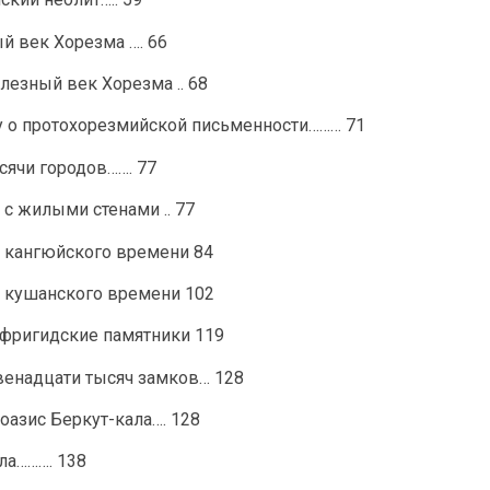
й век Хорезма …. 66
лезный век Хорезма .. 68
су о протохорезмийской письменности……… 71
ысячи городов……. 77
 с жилыми стенами .. 77
а кангюйского времени 84
а кушанского времени 102
афригидские памятники 119
двенадцати тысяч замков… 128
оазис Беркут-кала…. 128
ла………. 138