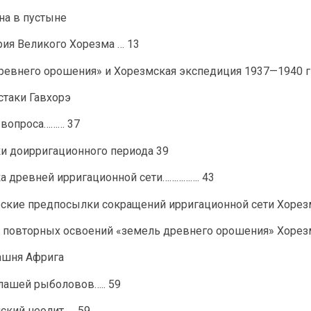
на в пустыне
рия Великого Хорезма … 13
древнего орошения» и Хорезмская экспедиция 1937—1940 гг
стаки Гавхорэ
и вопроса……… 37
ки доирригационного периода 39
ка древней ирригационной сети……………. 43
ческие предпосылки сокращений ирригационной сети Хорез
ии повторных освоений «земель древнего орошения» Хорез
Башня Африга
алашей рыболовов….. 59
ский неолит….. 59